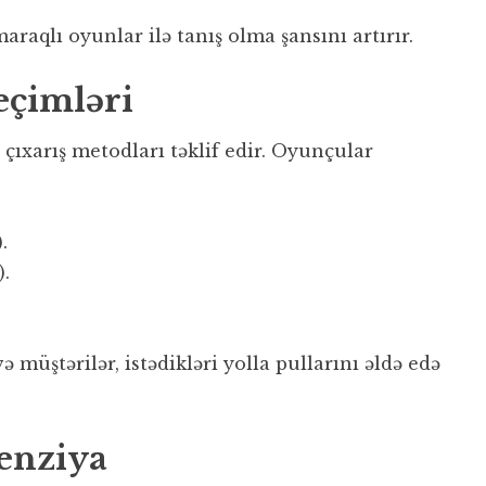
raqlı oyunlar ilə tanış olma şansını artırır.
eçimləri
 çıxarış metodları təklif edir. Oyunçular
.
).
ə müştərilər, istədikləri yolla pullarını əldə edə
senziya