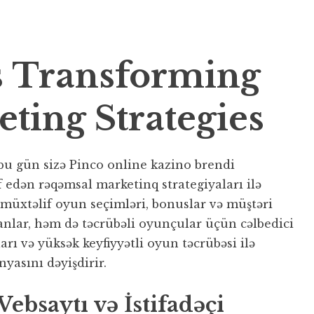
s Transforming
eting Strategies
u gün sizə Pinco online kazino brendi
 edən rəqəmsal marketinq strategiyaları ilə
 müxtəlif oyun seçimləri, bonuslar və müştəri
yanlar, həm də təcrübəli oyunçular üçün cəlbedici
arı və yüksək keyfiyyətli oyun təcrübəsi ilə
yasını dəyişdirir.
bsaytı və İstifadəçi